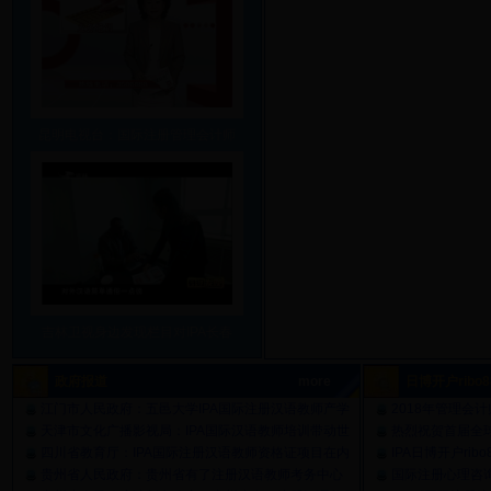
昆明电视台：国际注册管理会计师
吉林卫视身边发现栏目对IPA长春
政府报道
more
日博开户ribo
江门市人民政府：五邑大学IPA国际注册汉语教师产学
2018年管理会
天津市文化广播影视局：IPA国际汉语教师培训带动世
会
热烈祝贺首届全
四川省教育厅：IPA国际注册汉语教师资格证项目在内
IPA日博开户ri
贵州省人民政府：贵州省有了注册汉语教师考务中心
国际注册心理咨