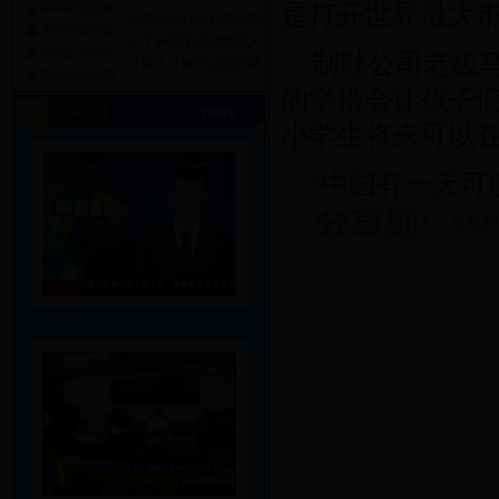
IPA申报报表
是打开世界最大市
清华大学社会科学学院
IPA考试内容
关于开展中国战略型人
IPA证书样本
制鞋公司老板
才库人才推荐活动的函
IPA合作机构
的举措会让孩子
媒体报道
more
小学生将来可以
“中国有一天可
分享到
CCTV13：从事对外汉语职业可通过