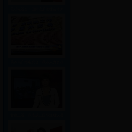
昆明电视台：国际注册管理会计师
葫芦岛广播电视台：我市人力资源
甘肃卫视：我省成立国际注册汉语