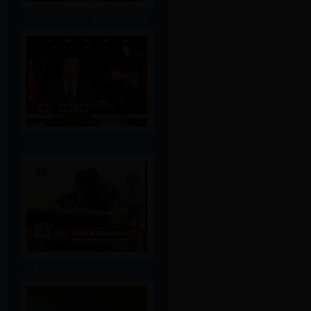
吉林教育电视台：国际注册管理会
湖南教育电视台：国际注册汉语教
西安电视台：特写：汉语热促使汉