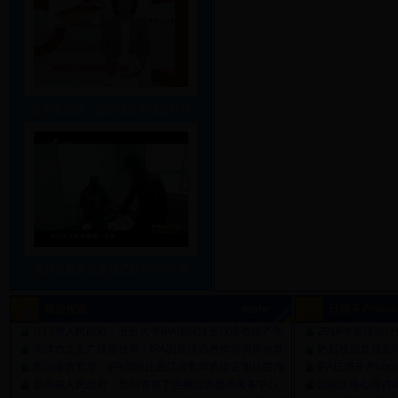
昆明电视台：国际注册管理会计师
吉林卫视身边发现栏目对IPA长春
政府报道
more
日博开户ribo
江门市人民政府：五邑大学IPA国际注册汉语教师产学
2018年管理会
天津市文化广播影视局：IPA国际汉语教师培训带动世
会
热烈祝贺首届全
四川省教育厅：IPA国际注册汉语教师资格证项目在内
IPA日博开户ri
贵州省人民政府：贵州省有了注册汉语教师考务中心
国际注册心理咨