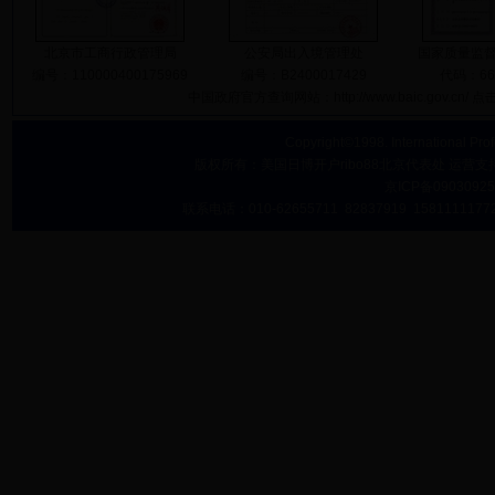
北京市工商行政管理局
公安局出入境管理处
国家质量监
编号：110000400175969
编号：B2400017429
代码：660
中国政府官方查询网站：
http://www.baic.gov.cn/
点击
Copyright©1998. International Profes
版权所有：美国日博开户ribo88北京代表处 运
京ICP备0903092
联系电话：010-62655711 82837919 15811111772